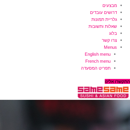
מבצעים
דרושים עובדים
גלריית תמונות
שאלות ותשובות
בלוג
צרו קשר
Menus
English menu
French menu
תפריט המסעדה
התקשרו אלינו