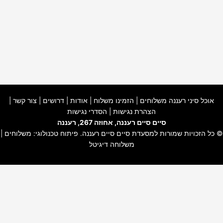
אוכל סיני רעננה משלוחים
|
הזמינו משלוח
|
אודות
|
דרושים
|
צור קשר
|
הצהרת נגישות
|
הסדרי נגישות
סיים סיים רעננה, אחוזה 267, רעננה
© כל הזכויות שמורות למסעדת
סיים סיים רעננה
. פיתוח טכנולוגי:
משלוחים
|
משלוחה דיגיטל
האתר שלנו משתמש בקוקיז כדי להבטיח חוויית גלישה חלקה, לנתח שימוש
באתר ולהתאים תוכן ושירותים אישיים עבורך.
למידע נוסף עייני ב-
תקנון האתר
ו-
מדיניות פרטיות
.