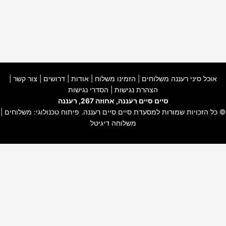
אוכל סיני רעננה משלוחים
|
הזמינו משלוח
|
אודות
|
דרושים
|
צור קשר
|
הצהרת נגישות
|
הסדרי נגישות
סיים סיים רעננה, אחוזה 267, רעננה
© כל הזכויות שמורות למסעדת
סיים סיים רעננה
. פיתוח טכנולוגי:
משלוחים
|
משלוחה דיגיטל
האתר שלנו משתמש בקוקיז כדי להבטיח חוויית גלישה חלקה, לנתח שימוש
באתר ולהתאים תוכן ושירותים אישיים עבורך.
למידע נוסף עייני ב-
תקנון האתר
ו-
מדיניות פרטיות
.
סגור
הגדרות עוגיות